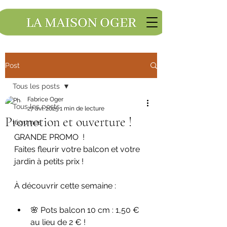
Post
Tous les posts
Fabrice Oger
Tous les posts
27 avr. 2025
1 min de lecture
Promotion et ouverture !
légumes
GRANDE PROMO  !
Faites fleurir votre balcon et votre 
jardin à petits prix !
À découvrir cette semaine :
🌸 Pots balcon 10 cm : 1,50 € 
au lieu de 2 € !